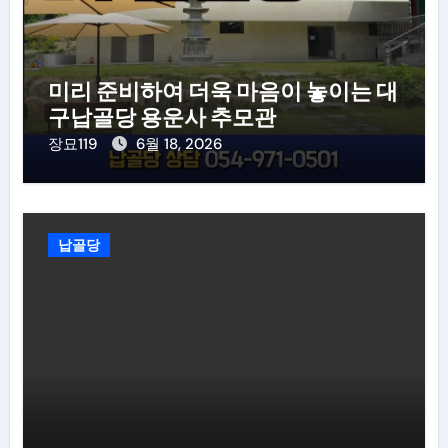
미리 준비하여 더욱 마음이 놓이는 대
구납골당 용운사 추모관
장묘119
6월 18, 2026
납골당