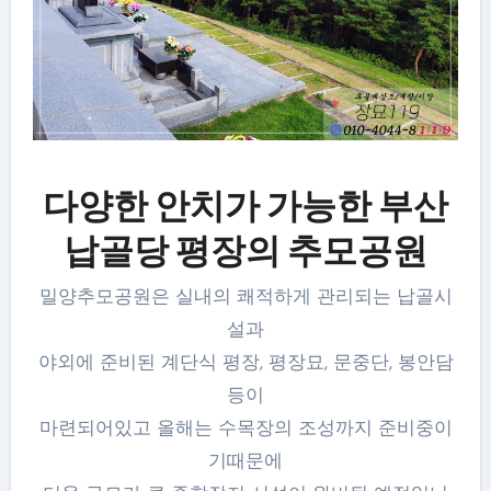
다양한 안치가 가능한 부산
납골당 평장의 추모공원
밀양추모공원은 실내의 쾌적하게 관리되는 납골시
설과
야외에 준비된 계단식 평장, 평장묘, 문중단, 봉안담
등이
마련되어있고 올해는 수목장의 조성까지 준비중이
기때문에