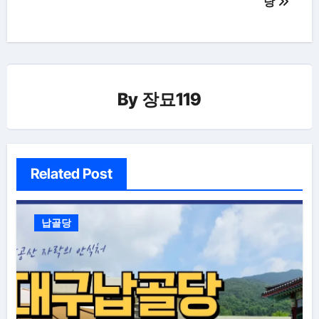
당
색
By
장묘119
Related Post
납골당