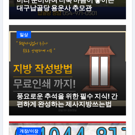
대구납골당 용운사 추모관
일상
풍요로운 추석을 위한 필수 지식! 간
편하게 완성하는 제사지방쓰는법
개장/이장