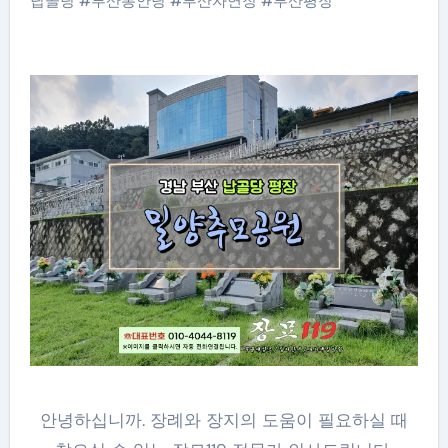
납골당
#
부산봉안당
#
부산자연장
#
부산평장
안녕하십니까. 장례와 장지의 도움이 필요하실 때