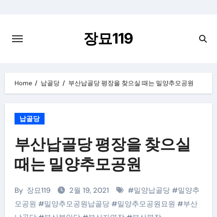
Skip
to
content
장묘119
Home
납골당
부산납골당 평장을 찾으실 때는 밀양추모공원
납골당
부산납골당 평장을 찾으실
때는 밀양추모공원
By
장묘119
2월 19, 2021
#
밀양납골당
#
밀양추
모공원
#
밀양추모공원납골당
#
밀양추모공원묘원
#
부산