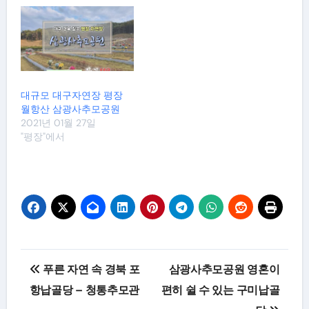
대규모 대구자연장 평장
월항산 삼광사추모공원
2021년 01월 27일
"평장"에서
글
푸른 자연 속 경북 포
삼광사추모공원 영혼이
탐
항납골당 – 청통추모관
편히 쉴 수 있는 구미납골