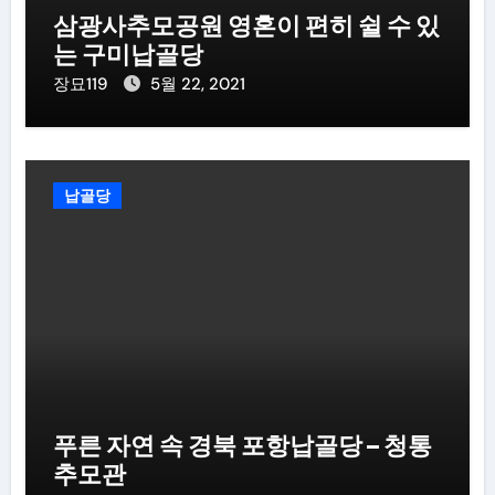
삼광사추모공원 영혼이 편히 쉴 수 있
는 구미납골당
장묘119
5월 22, 2021
납골당
푸른 자연 속 경북 포항납골당 – 청통
추모관