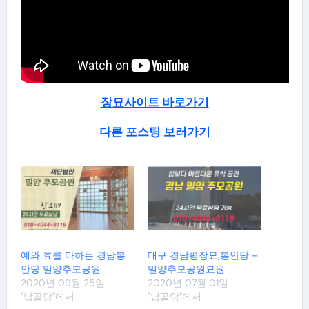
장묘사이트 바로가기
다른 포스팅 보러가기
예와 효를 다하는 경남봉
대구 경남평장묘,봉안당 –
안당 밀양추모공원
밀양추모공원묘원
2020년 09월 25일
2020년 07월 01일
"납골당"에서
"납골당"에서