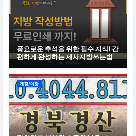
풍요로운 추석을 위한 필수 지식! 간
편하게 완성하는 제사지방쓰는법
개장/이장