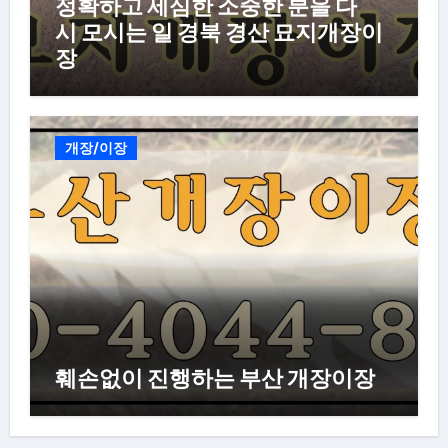
정확하고 세심한 소중한 분을 다
시 모시는 일 경북 경산 묘지개장이
장
개장/이장
훼손없이 진행하는 부산 개장이장