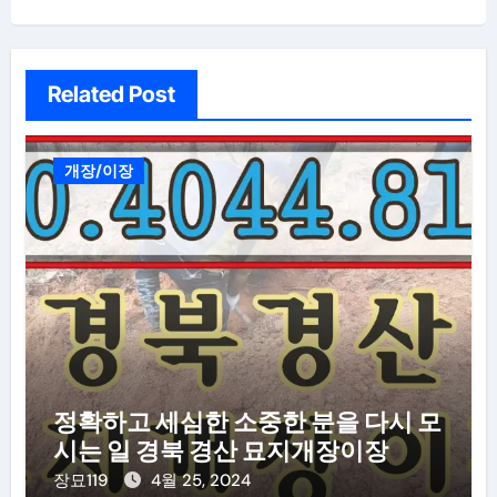
Related Post
개장/이장
정확하고 세심한 소중한 분을 다시 모
시는 일 경북 경산 묘지개장이장
장묘119
4월 25, 2024