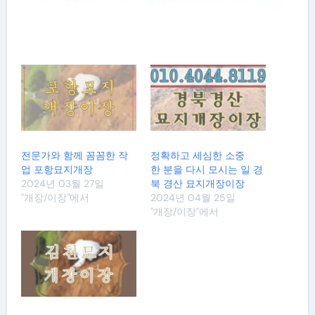
전문가와 함께 꼼꼼한 작
정확하고 세심한 소중
업 포항묘지개장
한 분을 다시 모시는 일 경
2024년 03월 27일
북 경산 묘지개장이장
"개장/이장"에서
2024년 04월 25일
"개장/이장"에서