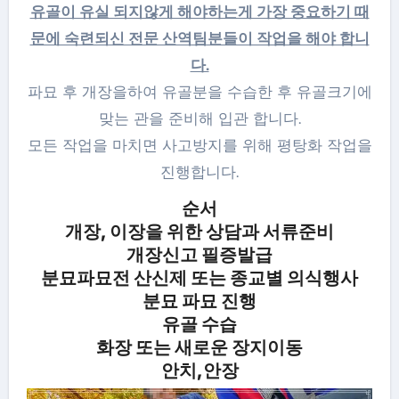
유골이 유실 되지않게 해야하는게 가장 중요하기 때
문에 숙련되신 전문 산역팀분들이 작업을 해야 합니
다.
파묘 후 개장을하여 유골분을 수습한 후 유골크기에
맞는 관을 준비해 입관 합니다.
모든 작업을 마치면 사고방지를 위해 평탕화 작업을
진행합니다.
순서
개장, 이장을 위한 상담과 서류준비
개장신고 필증발급
분묘파묘전 산신제 또는 종교별 의식행사
분묘 파묘 진행
유골 수습
화장 또는 새로운 장지이동
안치,안장