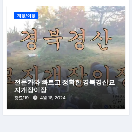
개장/이장
전문가와 빠르고 정확한 경북경산묘
지개장이장
장묘119
4월 16, 2024