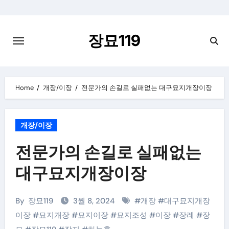
Skip
to
content
장묘119
Home
개장/이장
전문가의 손길로 실패없는 대구묘지개장이장
개장/이장
전문가의 손길로 실패없는
대구묘지개장이장
By
장묘119
3월 8, 2024
#
개장
#
대구묘지개장
이장
#
묘지개장
#
묘지이장
#
묘지조성
#
이장
#
장례
#
장