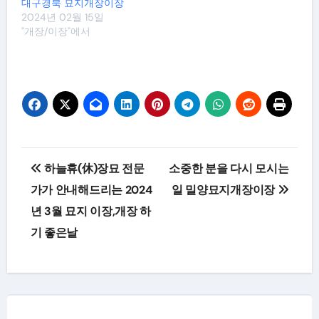
대구경북 묘지개장이장
2024년 02월 15일
"개장/이장"에서
글
하늘휴(休)장묘 전문
소중한 분을 다시 모시는
탐
가가 안내해드리는 2024
일 밀양묘지개장이장
년 3월 묘지 이장,개장 하
색
기 좋은날