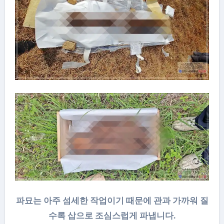
파묘는 아주 섬세한 작업이기 때문에 관과 가까워 질
수록 삽으로 조심스럽게 파냅니다.