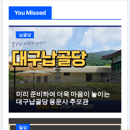
You Missed
납골당
미리 준비하여 더욱 마음이 놓이는
대구납골당 용운사 추모관
일상