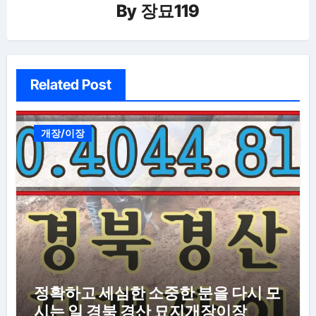
By
장묘119
Related Post
개장/이장
정확하고 세심한 소중한 분을 다시 모
시는 일 경북 경산 묘지개장이장