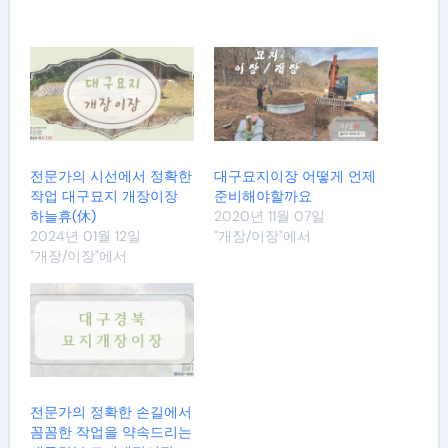
전문가의 시선에서 정확한
대구묘지이장 어떻게 언제
작업 대구묘지 개장이장
준비해야할까요
하늘휴(休)
2020년 11월 07일
2024년 01월 12일
"개장/이장"에서
"개장/이장"에서
전문가의 정확한 손길에서
꼼꼼한 작업을 약속드리는