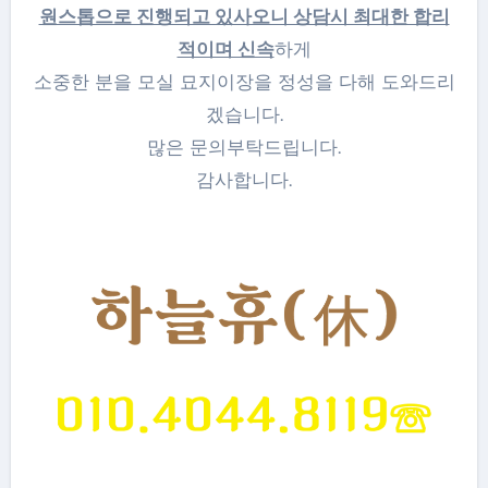
원스톱으로 진행되고 있사오니 상담시 최대한 합리
적이며 신속
하게
소중한 분을 모실 묘지이장을 정성을 다해 도와드리
겠습니다.
많은 문의부탁드립니다.
감사합니다.