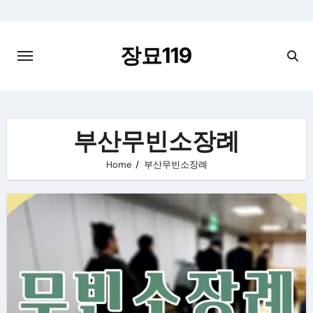
Skip
to
content
장묘119
부산무빈소장례
Home
부산무빈소장례