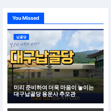
You Missed
납골당
미리 준비하여 더욱 마음이 놓이는
대구납골당 용운사 추모관