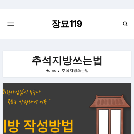
Skip
to
content
장묘119
추석지방쓰는법
Home
추석지방쓰는법