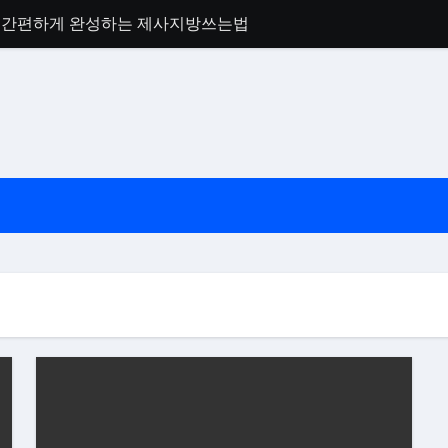
! 간편하게 완성하는 제사지방쓰는법
시 모시는 일 경북 경산 묘지개장이장
장
산묘지개장이장
묘지 개장이장
개장이장하기좋은날
항묘지개장
양묘지개장이장
묘지개장이장
는 대구납골당 용운사 추모관