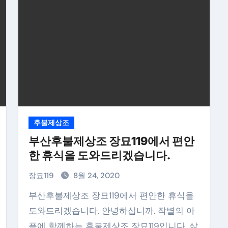
후불제상조
부산후불제상조 장묘119에서 편안
한 휴식을 도와드리겠습니다.
장묘119
8월 24, 2020
부산후불제상조 장묘119에서 편안한 휴식을
도와드리겠습니다. 안녕하십니까. 작별의 아
픔에 함께하는 후불제상조 장묘119입니다. 삶