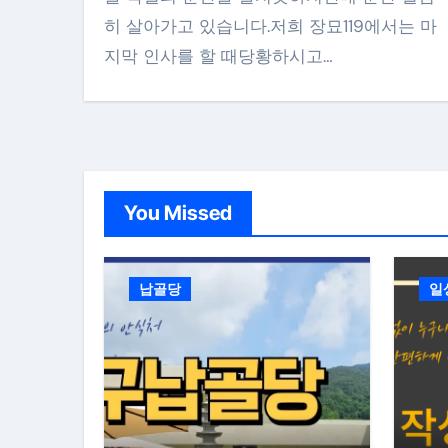
히 살아가고 있습니다.저희 장묘119에서는 마
지막 인사를 할 때당황하시고…
You Missed
납골당
일