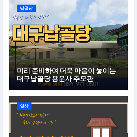
납골당
미리 준비하여 더욱 마음이 놓이는
대구납골당 용운사 추모관
일상