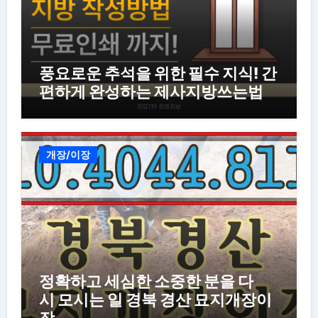
풍요로운 추석을 위한 필수 지식! 간
편하게 완성하는 제사지방쓰는법
개장/이장
정확하고 세심한 소중한 분을 다
시 모시는 일 경북 경산 묘지개장이