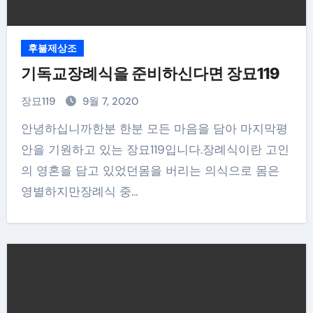
후불제상조
기독교장례식을 준비하신다면 장묘119
장묘119
9월 7, 2020
안녕하십니까한분 한분 모든 마음을 담아 마지막평
안을 기원하고 있는 장묘119입니다.장례식이란 고인
의 영혼을 담고 있었던몸을 버리는 의식으로 몸은
영별하지만장례식 중…